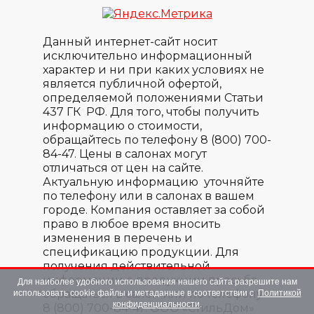
Данный интернет-сайт носит
исключительно информационный
характер и ни при каких условиях не
является публичной офертой,
определяемой положениями Статьи
437 ГК РФ. Для того, чтобы получить
информацию о стоимости,
обращайтесь по телефону 8 (800) 700-
84-47. Цены в салонах могут
отличаться от цен на сайте.
Актуальную информацию уточняйте
по телефону или в салонах в вашем
городе. Компания оставляет за собой
право в любое время вносить
изменения в перечень и
спецификацию продукции. Для
получения действительной
информации о продукции просьба
Для наиболее удобного использования нашего сайта разрешите нам
обращаться в салон или по телефону
использовать cookie файлы и метаданные в соответствии с
Политикой
конфиденциальности
.
8 (800) 700-84-47. ООО «СтильДом»