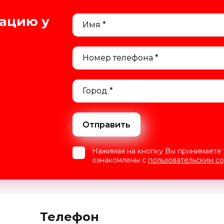
тацию у
Отправить
Нажимая на кнопку Вы принимаете
ознакомлены с
пользовательским с
Телефон