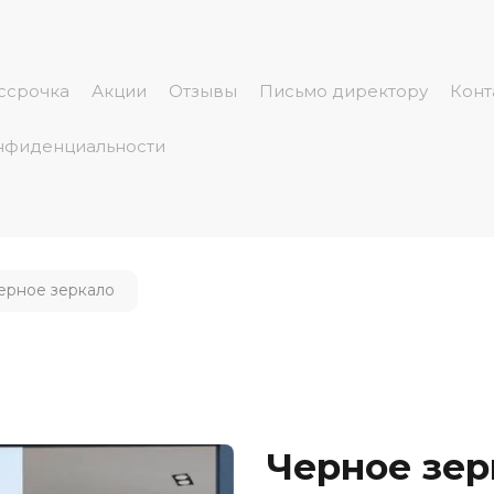
ссрочка
Акции
Отзывы
Письмо директору
Конт
нфиденциальности
ерное зеркало
Черное зер