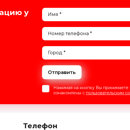
тацию у
Отправить
Нажимая на кнопку Вы принимаете
ознакомлены с
пользовательским с
Телефон