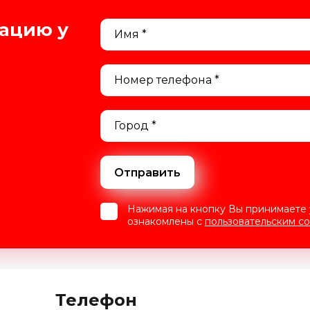
тацию у
Отправить
Нажимая на кнопку Вы принимаете
ознакомлены с
пользовательским с
Телефон